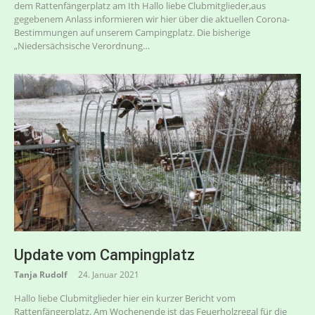
dem Rattenfängerplatz am Ith Hallo liebe Clubmitglieder,aus
gegebenem Anlass informieren wir hier über die aktuellen Corona-
Bestimmungen auf unserem Campingplatz. Die bisherige
„Niedersächsische Verordnung…
Update vom Campingplatz
Tanja Rudolf
24. Januar 2021
Hallo liebe Clubmitglieder hier ein kurzer Bericht vom
Rattenfängerplatz. Am Wochenende ist das Feuerholzregal für die