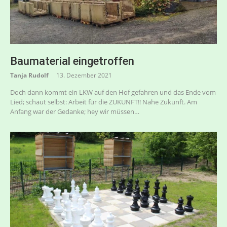
Baumaterial eingetroffen
Tanja Rudolf
13. Dezember 2021
Doch dann kommt ein LKW auf den Hof gefahren und das Ende vom
Lied; schaut selbst: Arbeit für die ZUKUNFT!! Nahe Zukunft. Am
Anfang war der Gedanke; hey wir müssen…