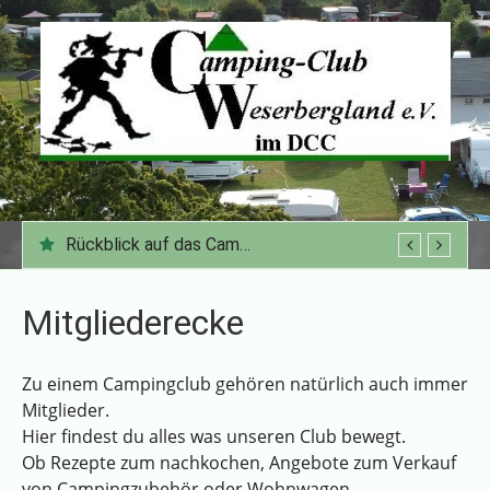
Zum
Inhalt
springen
Rückblick auf das Campingjahr 2025
42. Grünkohlrallye CC Weserbergland
Mitgliederecke
Zu einem Campingclub gehören natürlich auch immer
Mitglieder.
Hier findest du alles was unseren Club bewegt.
Ob Rezepte zum nachkochen, Angebote zum Verkauf
von Campingzubehör oder Wohnwagen,