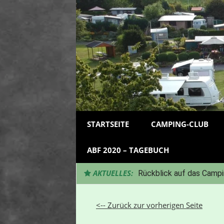
Zum
Inhalt
springen
STARTSEITE
CAMPING-CLUB
ABF 2020 – TAGEBUCH
AKTUELLES:
Rückblick auf das Campi
<-- Zurück zur vorherigen Seite