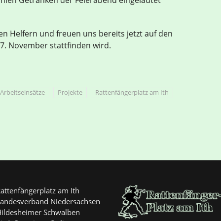
en Helfern und freuen uns bereits jetzt auf den
07. November stattfinden wird.
Arbeitseinsätze
Projekte
Rattenfängerplatz am Ith
attenfängerplatz am Ith
andesverband Niedersachsen
ildesheimer Schwalben