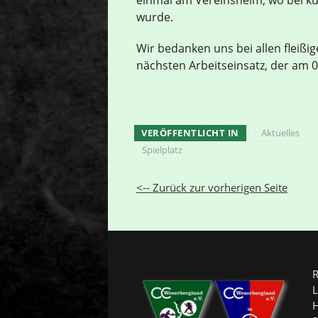
wurde.
Wir bedanken uns bei allen fleißig
nächsten Arbeitseinsatz, der am 
VERÖFFENTLICHT IN
Aktuelles
Spielplatz
<-- Zurück zur vorherigen Seite
R
L
H