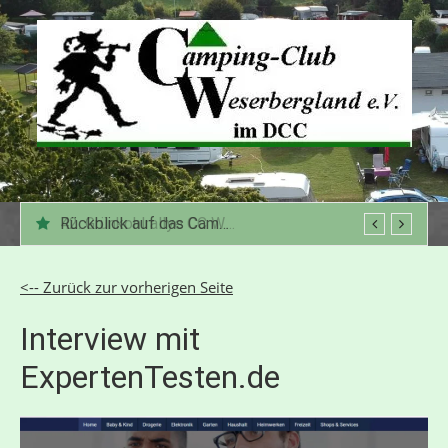
Zum
Inhalt
springen
Rückblick auf das Campingjahr 2025
42. Grünkohlrallye CC Weserbergland
<-- Zurück zur vorherigen Seite
Interview mit
ExpertenTesten.de