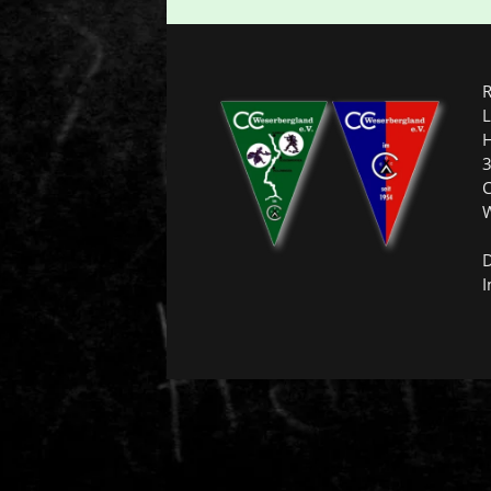
R
L
H
3
C
W
D