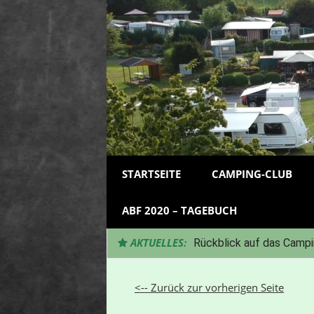
Zum
Inhalt
springen
STARTSEITE
CAMPING-CLUB
ABF 2020 – TAGEBUCH
AKTUELLES:
Rückblick auf das Campi
<-- Zurück zur vorherigen Seite