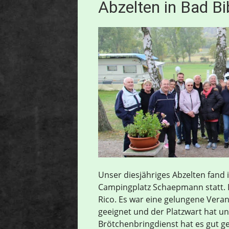
Abzelten in Bad Bi
Unser diesjähriges Abzelten fand 
Campingplatz Schaepmann statt. 
Rico. Es war eine gelungene Vera
geeignet und der Platzwart hat un
Brötchenbringdienst hat es gut ge