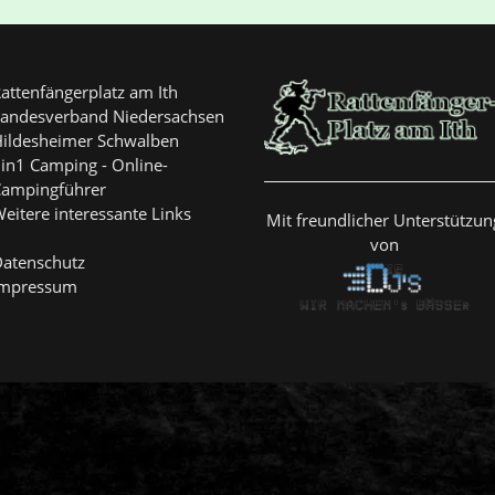
attenfängerplatz am Ith
andesverband Niedersachsen
ildesheimer Schwalben
in1 Camping - Online-
ampingführer
eitere interessante Links
Mit freundlicher Unterstützun
von
atenschutz
Impressum