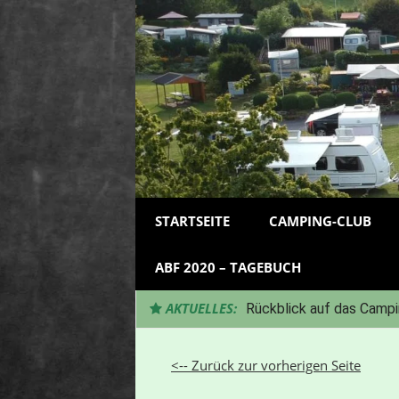
Zum
Inhalt
springen
STARTSEITE
CAMPING-CLUB
ABF 2020 – TAGEBUCH
AKTUELLES:
Rückblick auf das Campi
<-- Zurück zur vorherigen Seite